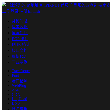
首页
产品服务
IP查询
技术
工具
|
登录
/
注册
|
English
常见问题
国家数据
国家对比
BGP 统计
IPDB 统计
接口文档
解析代码
下载示例
TraceRoute
Ping
端口检测
WebPing
ASN
CDN
HttpHead
DNS
域名查询