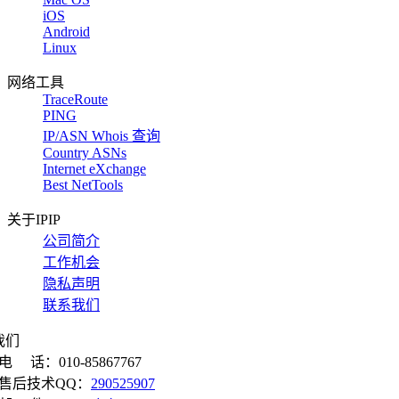
iOS
Android
Linux
网络工具
TraceRoute
PING
IP/ASN Whois 查询
Country ASNs
Internet eXchange
Best NetTools
关于IPIP
公司简介
工作机会
隐私声明
联系我们
我们
电 话：010-85867767
售后技术QQ：
290525907