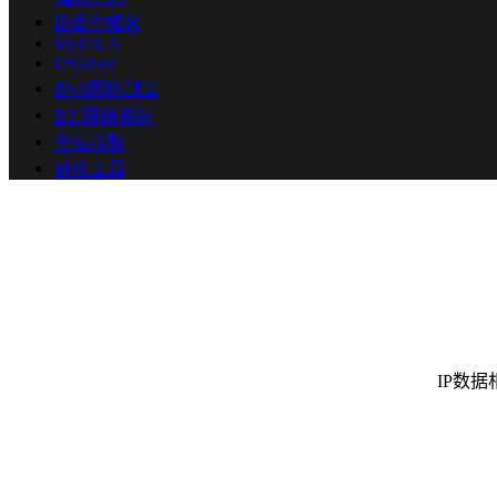
IP反查域名
MyIP.LA
IPv6Test
IPv6网站测试
BT 网络监控
坐标拾取
转换工具
IP数